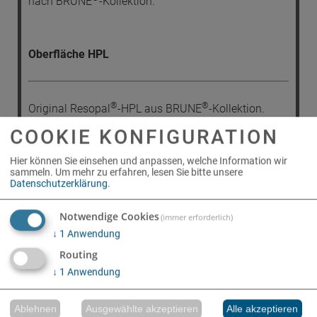
nach BRUNE
-Kollektion.
Oberfläche HPL
®
®
Original Resopal
-HPL aus BRUNE
-Kollektion.
COOKIE KONFIGURATION
Hier können Sie einsehen und anpassen, welche Information wir
sammeln.
Um mehr zu erfahren, lesen Sie bitte unsere
Gleiter
Datenschutzerklärung
.
Notwendige Cookies
(immer erforderlich)
Optional kann der Tisch mit Kunststoff-, Filz-, oder
↓
1
Anwendung
Metallgleitern ausgerüstet werden
Routing
↓
1
Anwendung
Ablehnen
Ausgewählte akzeptieren
Alle akzeptieren