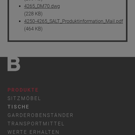
4265_DM70.dwg
(228 KB)
4250-4265_SALT_Produktinformation_Mail.pdf
(464 KB)
PRODUKTE
SITZMÖBEL
TISCHE
GARDEROBENSTÄNDER
TRANSPORTMITTEL
WERTE ERHALTEN