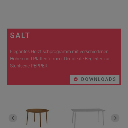
SALT
Elegantes Holztischprogramm mit verschiedenen
Höhen und Plattenformen. Der ideale Begleiter zur
Stuhlserie PEPPER.
DOWNLOADS