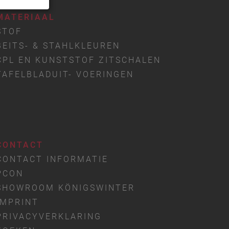
MATERIAAL
STOF
BEITS- & STAHLKLEUREN
CPL EN KUNSTSTOF ZITSCHALEN
TAFELBLADUIT- VOERINGEN
CONTACT
CONTACT INFORMATIE
PCON
SHOWROOM KÖNIGSWINTER
IMPRINT
PRIVACYVERKLARING