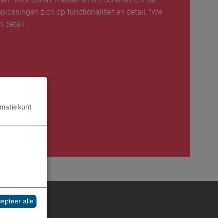
lossingen zich op functionaliteit en detail: "We
 detail".
rmatie kunt
epteer alle