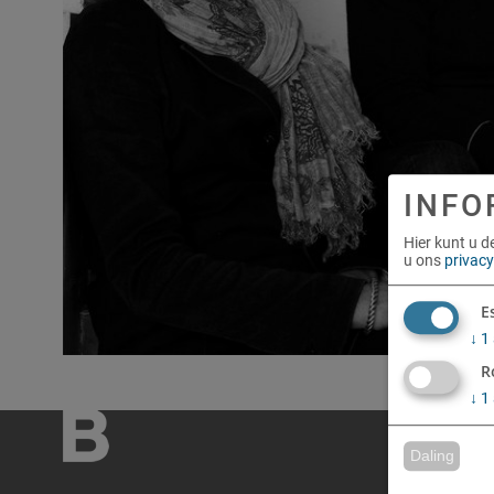
INFO
Hier kunt u d
u ons
privacy
E
↓
1
R
↓
1
Daling