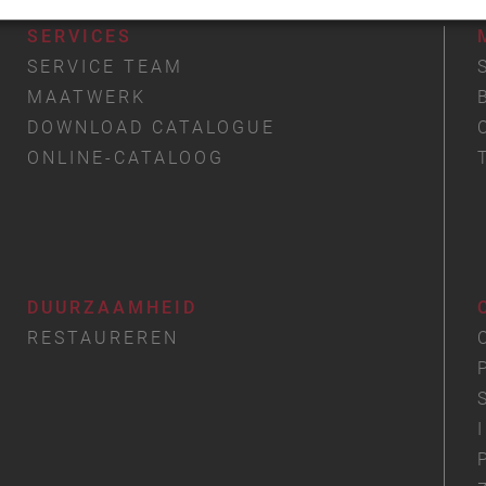
SERVICES
SERVICE TEAM
MAATWERK
DOWNLOAD CATALOGUE
ONLINE-CATALOOG
DUURZAAMHEID
RESTAUREREN