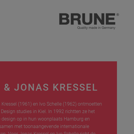
E & JONAS KRESSEL
 Kressel (1961) en Ivo Schelle (1962) ontmoetten
Design studies in Kiel. In 1992 richtten ze het
le design op in hun woonplaats Hamburg en
 samen met toonaangevende internationale
en. Voor Jonas Kressel en Ivo Schelle richt de