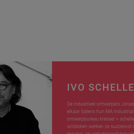
IVO SCHELL
De industrieel ontwerpers Jonas
elkaar tijdens hun MA Industrial 
ontwerpbureau kressel + schel
sindsdien werken ze succesvol
meubel- en verlichtingsfabrikant