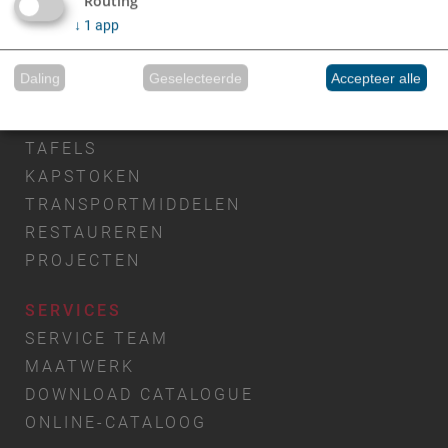
Routing
↓
1
app
Daling
Geselecteerde
Accepteer alle
PRODUKTEN
Gerealiseerd met Klaro!
ZITMEUBELEN
TAFELS
KAPSTOKEN
TRANSPORTMIDDELEN
RESTAUREREN
PROJECTEN
SERVICES
SERVICE TEAM
MAATWERK
DOWNLOAD CATALOGUE
ONLINE-CATALOOG