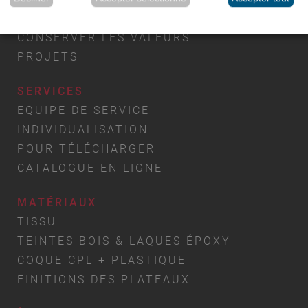
TRANSPORTATION
Réalisé avec Klaro !
CONSERVER LES VALEURS
PROJETS
SERVICES
EQUIPE DE SERVICE
INDIVIDUALISATION
POUR TÉLÉCHARGER
CATALOGUE EN LIGNE
MATÉRIAUX
TISSU
TEINTES BOIS & LAQUES ÉPOXY
COQUE CPL + PLASTIQUE
FINITIONS DES PLATEAUX