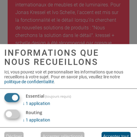
internationaux de meubles et de luminaires. Pour
Jonas Kressel et Ivo Schelle, l'accent est mis sur
la fonctionnalité et le détail lorsqu'ils cherchent
de nouvelles solutions de produits : "Nous
cherchons la solution dans le détail". kressel +
schelle design a été récompensé par presque
INFORMATIONS QUE
tous les grands prix de design allemands.
NOUS RECUEILLONS
Ici, vous pouvez voir et personnaliser les informations que nous
recueillons à votre sujet.
Pour en savoir plus, veuillez lire notre
politique de confidentialité
.
Essential
(toujours requis)
↓
1
application
PRODUITS
Routing
SIÈGES
↓
1
application
TABLES
Décliner
Accepter sélectionné
Accepter tout
PORTE-MANTEAUX