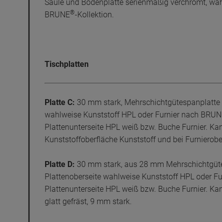
Säule und Bodenplatte serienmäßig verchromt, wah
®
BRUNE
-Kollektion.
Tischplatten
Platte C:
30 mm stark, Mehrschichtgütespanplatte E
wahlweise Kunststoff HPL oder Furnier nach BRU
Plattenunterseite HPL weiß bzw. Buche Furnier. Kan
Kunststoffoberfläche Kunststoff und bei Furnierober
Platte D:
30 mm stark, aus 28 mm Mehrschichtgüte
Plattenoberseite wahlweise Kunststoff HPL oder F
Plattenunterseite HPL weiß bzw. Buche Furnier. Ka
glatt gefräst, 9 mm stark.