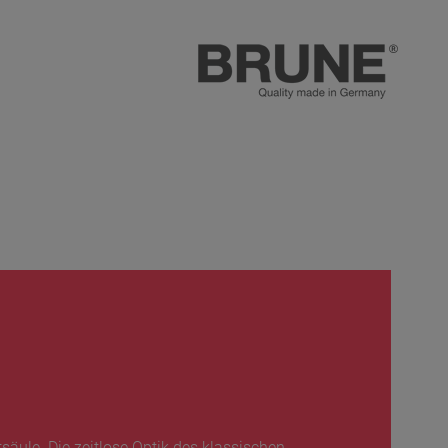
A
äule. Die zeitlose Optik des klassischen