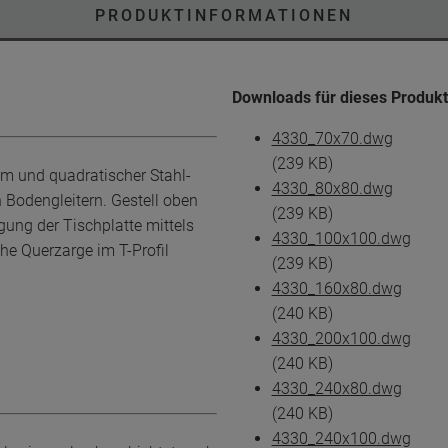
PRODUKTINFORMATIONEN
Downloads für dieses Produkt
4330_70x70.dwg
(239 KB)
mm und quadratischer Stahl-
4330_80x80.dwg
 Bodengleitern. Gestell oben
(239 KB)
gung der Tischplatte mittels
4330_100x100.dwg
he Querzarge im T-Profil
(239 KB)
4330_160x80.dwg
(240 KB)
4330_200x100.dwg
(240 KB)
4330_240x80.dwg
(240 KB)
4330_240x100.dwg