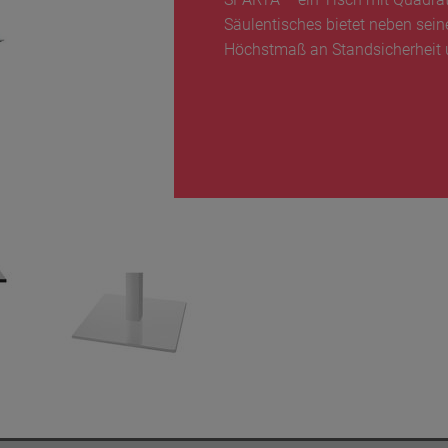
Säulentisches bietet neben sein
Höchstmaß an Standsicherheit un