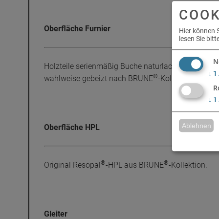
COOK
Oberfläche Furnier
Hier können 
lesen Sie bit
N
Holzteile serienmäßig Buche naturlackiert mit lö
↓
1
®
wahlweise gebeizt nach BRUNE
-Kollektion.
R
↓
1
Ablehnen
Oberfläche HPL
®
®
Original Resopal
-HPL aus BRUNE
-Kollektion.
Gleiter