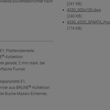
lweise pulverbeschichtet nach
(241 KB)
4330_300x100.dwg
(240 KB)
4330_4335_SPARTA_Produ
(174 KB)
1, Plattenoberseite
®
NE
-Kollektion.
te gerade, 2 mm stark, bei
fläche Furnier.
spanplatte E1,
®
urnier aus BRUNE
-Kollektion.
nte Buche-Massiv-Einleimer,