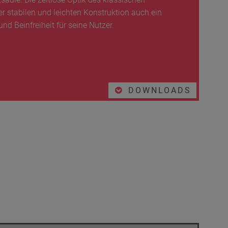
er stabilen und leichten Konstruktion auch ein
d Beinfreiheit für seine Nutzer.
DOWNLOADS