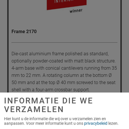
Frame 2170
Die-cast aluminium frame polished as standard,
optionally powder-coated with matt black structure.
4-arm base with conical cantilevers running from 35
mm to 22 mm. A rotating column at the bottom Ø
50 mm and at the top Ø 40 mm screwed to the seat
shell with a four-arm crossbar support.
INFORMATIE DIE WE
VERZAMELEN
Seat shell
Hier kunt u de informatie die wij over u verzamelen zien en
aanpassen.
Voor meer informatie kunt u ons
privacybeleid
lezen.