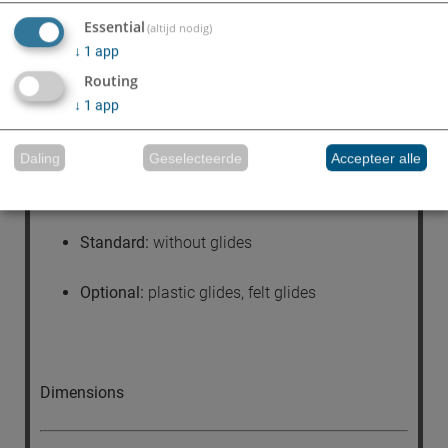
Essential
(altijd nodig)
Seat shell based on a tubular steel frame with
↓
1
app
CMHR polyurethane foam coating (BS 5852 Crib 5).
Routing
↓
1
app
Daling
Geselecteerde
Accepteer alle
Gliders
Gerealiseerd met Klaro!
Standard:
without glides
Optional:
plastic glides, felt glides
Dimensions