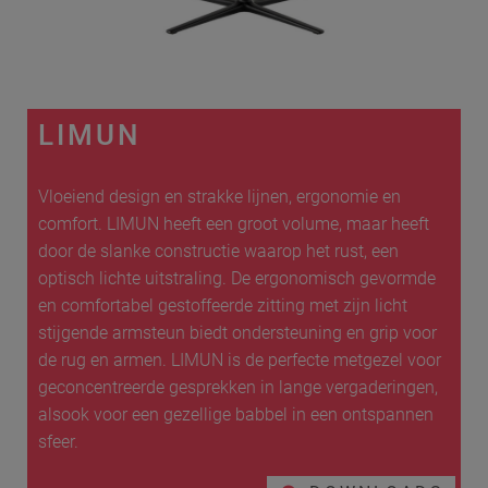
LIMUN
Vloeiend design en strakke lijnen, ergonomie en
comfort. LIMUN heeft een groot volume, maar heeft
door de slanke constructie waarop het rust, een
optisch lichte uitstraling. De ergonomisch gevormde
en comfortabel gestoffeerde zitting met zijn licht
stijgende armsteun biedt ondersteuning en grip voor
de rug en armen. LIMUN is de perfecte metgezel voor
geconcentreerde gesprekken in lange vergaderingen,
alsook voor een gezellige babbel in een ontspannen
sfeer.