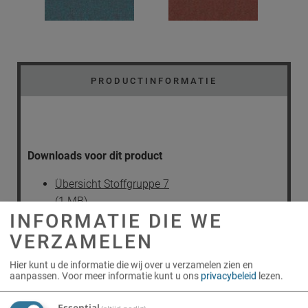
PRODUCTINFORMATIE
Downloads voor dit product
Übersicht Stoffgruppe 7
(1 MB)
INFORMATIE DIE WE
Datenblatt Gruppe 7-Easy-718-723
(403 KB)
VERZAMELEN
Datenblatt Gruppe 7-Harper-710-715
Hier kunt u de informatie die wij over u verzamelen zien en
(502 KB)
aanpassen.
Voor meer informatie kunt u ons
privacybeleid
lezen.
Datenblatt_camira_Synergy_727-730.pdf
(503 KB)
Essential