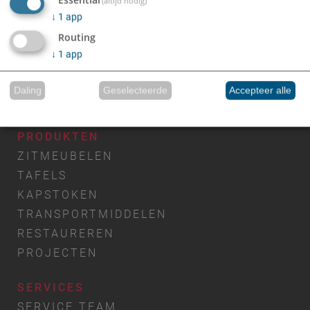
(altijd nodig)
↓
1
app
Routing
↓
1
app
Daling
Geselecteerde
Accepteer alle
Gerealiseerd met Klaro!
PRODUKTEN
ZITMEUBELEN
TAFELS
KAPSTOKEN
TRANSPORTMIDDELEN
RESTAUREREN
PROJECTEN
SERVICES
SERVICE TEAM