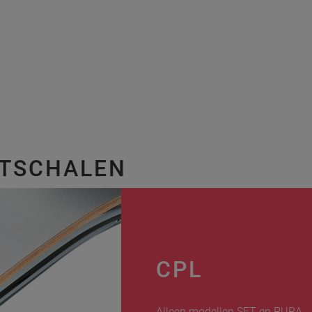
ITSCHALEN
CPL
Alleen modellen SET en PURA.