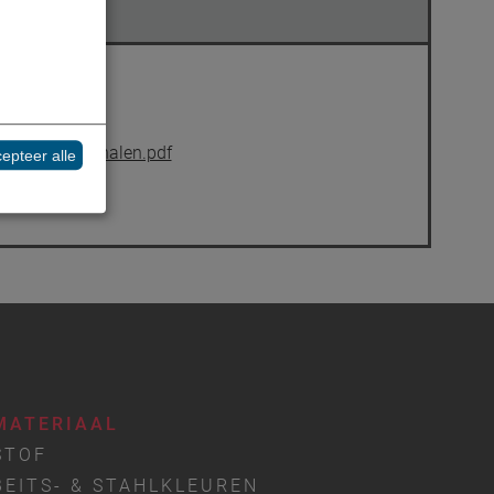
_Kunststoffschalen.pdf
epteer alle
MATERIAAL
STOF
BEITS- & STAHLKLEUREN