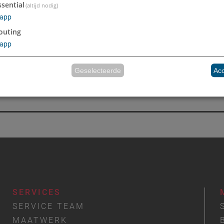
ssential
(altijd nodig)
PRODUCTINFORMATIE
app
outing
app
Downloads voor dit product
Übersichten_Materialien
Geselecteerde
Acc
(61 KB)
Gerealiseerd met Klaro!
SERVICES
SERVICE TEAM
MAATWERK