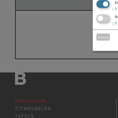
E
↓
1
R
↓
1
Daling
PRODUKTEN
ZITMEUBELEN
TAFELS