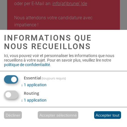
oder per E-Mail an:
info(at)brune(.)de
Nous attendons votre candidature avec
impatience !
INFORMATIONS QUE
NOUS RECUEILLONS
Ici, vous pouvez voir et personnaliser les informations que nous
recueillons à votre sujet.
Pour en savoir plus, veuillez lire notre
politique de confidentialité
.
Essential
(toujours requis)
PRODUITS
↓
1
application
SIÈGES
Routing
TABLES
↓
1
application
PORTE-MANTEAUX
TRANSPORTATION
Décliner
Accepter sélectionné
Accepter tout
CONSERVER LES VALEURS
Réalisé avec Klaro !